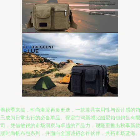
随着秋季来临，时尚潮流再度更迭，一款兼具实用性与设计感的
包已成为日常出行的必备单品。保定白沟新城比酷尼箱包销售有
公司，凭借敏锐的市场洞察与卓越的产品力，现隆重推出秋季新
韩版时尚帆布包系列，并面向全国诚招合作伙伴，共拓市场蓝海