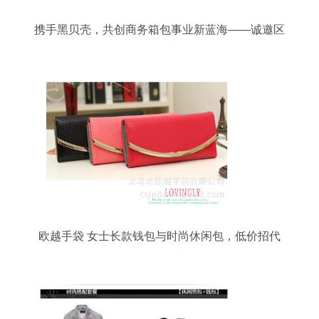
携手黑贝壳，共创商务箱包事业新蓝海——诚邀区
域总代理加盟
欧越手袋 女士长款钱包与时尚休闲包，低价招代
理，共创箱包新商机