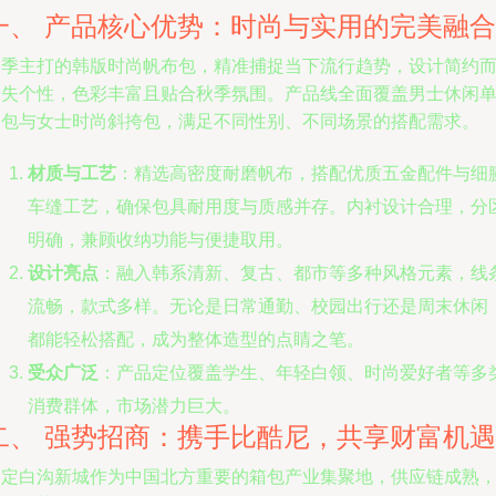
一、 产品核心优势：时尚与实用的完美融合
本季主打的韩版时尚帆布包，精准捕捉当下流行趋势，设计简约
不失个性，色彩丰富且贴合秋季氛围。产品线全面覆盖男士休闲
肩包与女士时尚斜挎包，满足不同性别、不同场景的搭配需求。
材质与工艺
：精选高密度耐磨帆布，搭配优质五金配件与细
车缝工艺，确保包具耐用度与质感并存。内衬设计合理，分
明确，兼顾收纳功能与便捷取用。
设计亮点
：融入韩系清新、复古、都市等多种风格元素，线
流畅，款式多样。无论是日常通勤、校园出行还是周末休闲
都能轻松搭配，成为整体造型的点睛之笔。
受众广泛
：产品定位覆盖学生、年轻白领、时尚爱好者等多
消费群体，市场潜力巨大。
二、 强势招商：携手比酷尼，共享财富机遇
保定白沟新城作为中国北方重要的箱包产业集聚地，供应链成熟