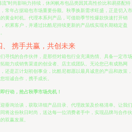
“韩流”时尚影响力持续，休闲帆布包品类因其高性价比和易搭配特
性，常年占据箱包市场重要份额。秋季换新需求旺盛，正是切入
场的黄金时机。代理本系列产品，可借助季节性爆款快速打开销
路，积累客户，并通过比酷尼持续更新的产品线实现长期稳定盈
利。
四、 携手共赢，共创未来
我们寻找的合作伙伴，是那些对箱包行业充满热情、具备一定市
开拓能力或销售渠道的创业者、店主或团队。无论您已有成熟网
点，还是正计划初创事业，比酷尼都愿以最具诚意的产品和政策
与您坦诚合作，携手成长。
立即行动，抢占秋季市场先机！
欢迎垂询洽谈，获取详细产品目录、代理政策及价格清单。让我
共同将这份秋日时尚，送达每一位消费者手中，实现品牌与合作
伴的双赢发展。