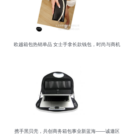
欧越箱包热销单品 女士手拿长款钱包，时尚与商机
并存
携手黑贝壳，共创商务箱包事业新蓝海——诚邀区