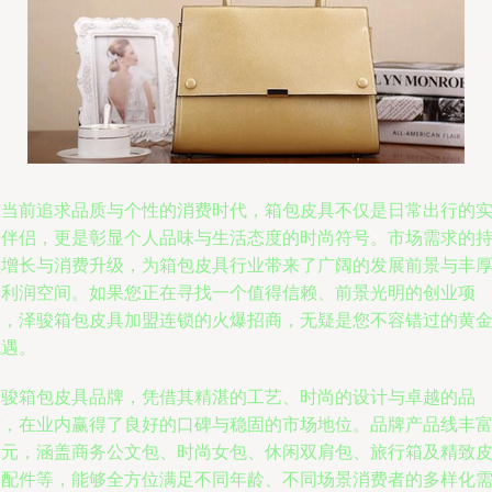
在当前追求品质与个性的消费时代，箱包皮具不仅是日常出行的
用伴侣，更是彰显个人品味与生活态度的时尚符号。市场需求的
续增长与消费升级，为箱包皮具行业带来了广阔的发展前景与丰
的利润空间。如果您正在寻找一个值得信赖、前景光明的创业项
目，泽骏箱包皮具加盟连锁的火爆招商，无疑是您不容错过的黄
机遇。
泽骏箱包皮具品牌，凭借其精湛的工艺、时尚的设计与卓越的品
质，在业内赢得了良好的口碑与稳固的市场地位。品牌产品线丰
多元，涵盖商务公文包、时尚女包、休闲双肩包、旅行箱及精致
具配件等，能够全方位满足不同年龄、不同场景消费者的多样化