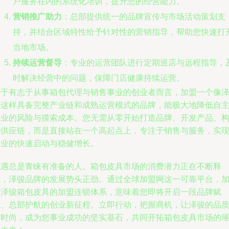
户服务在内的系统化培训，提升您的经营能力。
营销推广助力
：总部提供统一的品牌宣传与市场活动策划支
持，并结合区域特性给予针对性的营销指导，帮助您快速打
当地市场。
持续运营督导
：专业的运营团队进行定期巡店与远程指导，
时解决经营中的问题，保障门店健康持续运营。
对于有志于从事箱包代理与销售事业的创业者而言，加盟一个像
骏这样具备完整产业链和成熟运营模式的品牌，能极大地降低自
创业的风险与摸索成本。您无需从零开始打造品牌、开发产品、
建供应链，而是直接站在一个高起点上，专注于销售与服务，实
事业的快速启动与稳健增长。
机遇总是青睐有准备的人。箱包皮具市场的消费潜力正在不断释
放，泽骏品牌的发展势头正劲。通过全球加盟网这一可靠平台，
入泽骏箱包皮具的加盟连锁体系，意味着您即将开启一段品牌赋
能、总部护航的创业新征程。立即行动，把握商机，让泽骏的品
与时尚，成为您事业成功的坚实基石，共同开拓箱包皮具市场的